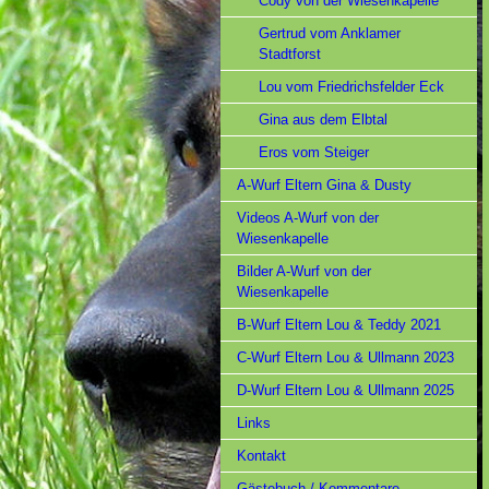
Cody von der Wiesenkapelle
Gertrud vom Anklamer
Stadtforst
Lou vom Friedrichsfelder Eck
Gina aus dem Elbtal
Eros vom Steiger
A-Wurf Eltern Gina & Dusty
Videos A-Wurf von der
Wiesenkapelle
Bilder A-Wurf von der
Wiesenkapelle
B-Wurf Eltern Lou & Teddy 2021
C-Wurf Eltern Lou & Ullmann 2023
D-Wurf Eltern Lou & Ullmann 2025
Links
Kontakt
Gästebuch / Kommentare